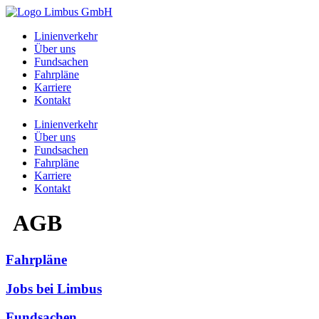
Zum
Inhalt
Linienverkehr
springen
Über uns
Fundsachen
Fahrpläne
Karriere
Kontakt
Linienverkehr
Über uns
Fundsachen
Fahrpläne
Karriere
Kontakt
AGB
Fahrpläne
Jobs bei Limbus​
Fundsachen